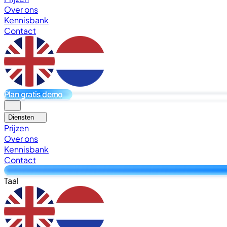
Over ons
Kennisbank
Contact
Plan gratis demo
Diensten
Prijzen
Over ons
Kennisbank
Contact
Taal