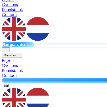
Over ons
Kennisbank
Contact
Plan gratis demo
Diensten
Prijzen
Over ons
Kennisbank
Contact
Taal