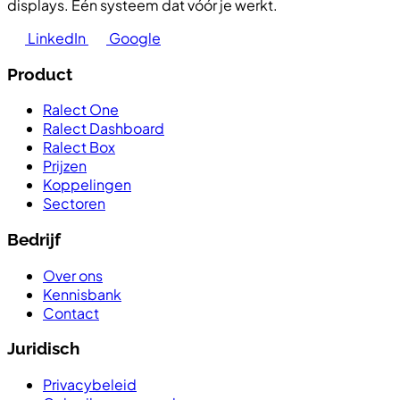
displays. Eén systeem dat vóór je werkt.
LinkedIn
Google
Product
Ralect One
Ralect Dashboard
Ralect Box
Prijzen
Koppelingen
Sectoren
Bedrijf
Over ons
Kennisbank
Contact
Juridisch
Privacybeleid