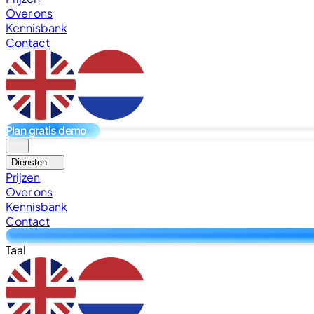
Over ons
Kennisbank
Contact
Plan gratis demo
Diensten
Prijzen
Over ons
Kennisbank
Contact
Taal