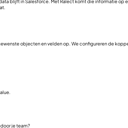
data blijft in Salesforce. Met Ralect komt die informatie op
at.
ewenste objecten en velden op. We configureren de koppeli
alue.
 door je team?